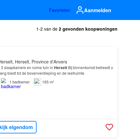
Aanmelden
Favorieten
1-2 van de
2 gevonden koopwoningen
erselt, Herselt, Province d'Anvers
3 slaapkamers en ruime tuin in
Herselt
Bij binnenkomst betreedt u
ang biedt tot de bovenverdieping en de leefruimte
1
badkamer
165 m²
kijk eigendom