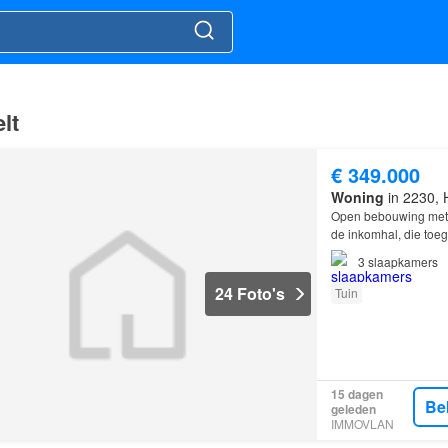
lt
€ 349.000
Woning
in 2230, H
Open bebouwing met 
de inkomhal, die toeg
3
slaapkamers
24 Foto's
Tuin
15 dagen
Be
geleden
IMMOVLAN