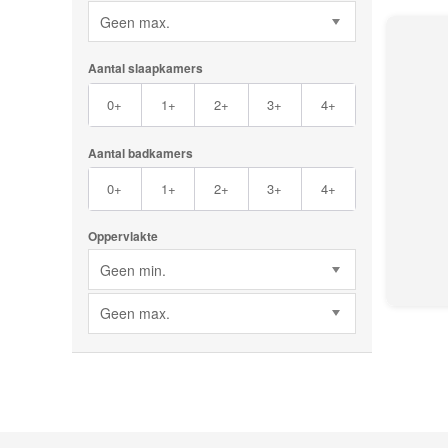
Geen max.
Aantal slaapkamers
0+
1+
2+
3+
4+
Aantal badkamers
0+
1+
2+
3+
4+
Oppervlakte
Geen min.
Geen max.