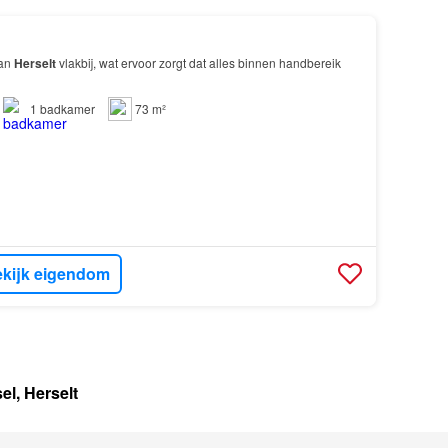
van
Herselt
vlakbij, wat ervoor zorgt dat alles binnen handbereik
1
badkamer
73 m²
kijk eigendom
l, Herselt